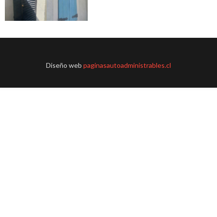
Diseño web
paginasautoadministrables.cl