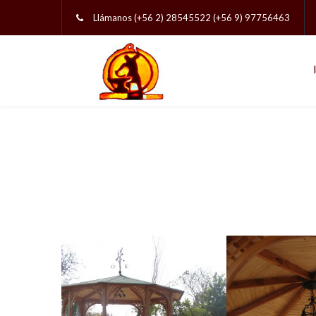
Llámanos (+56 2) 28545522 (+56 9) 97756463