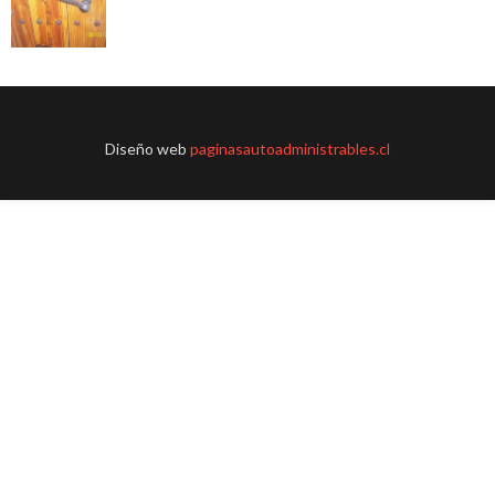
Diseño web
paginasautoadministrables.cl